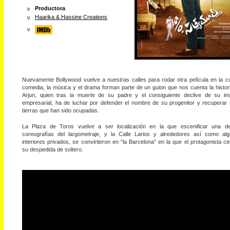
Productora
Haarika & Hassine Creations
Nuevamente Bollywood vuelve a nuestras calles para rodar otra película en la cu
comedia, la música y el drama forman parte de un guion que nos cuenta la histor
Arjun, quien tras la muerte de su padre y el consiguiente declive de su im
empresarial, ha de luchar por defender el nombre de su progenitor y recuperar
tierras que han sido ocupadas.
La Plaza de Toros vuelve a ser localización en la que escenificar una d
coreografías del largometraje, y la Calle Larios y alrededores así como al
interiores privados, se convirtieron en “la Barcelona” en la que el protagonista ce
su despedida de soltero.