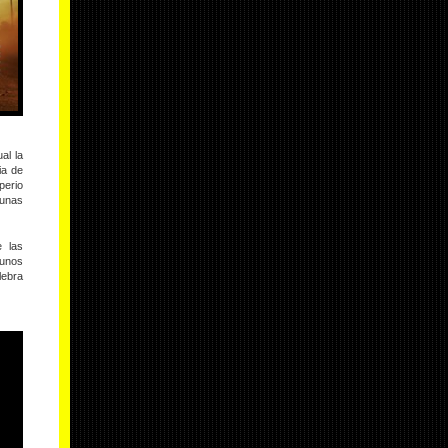
al la
ia de
perio
 unas
e las
gunos
lebra