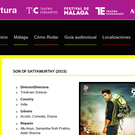
nicio
Málaga
Cómo Rodar
Guía audiovisual
Localizaciones
SON OF SATYAMURTHY (2015)
Director/Directora
Trivikram Srinivas
Country
India
Género
Acción, Comedia, Drama
Reparto
Allu Arjun, Samantha Ruth Prabhu,
Adah Sharma