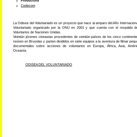
Productora
Cedecom
La Odisea del Voluntariado es un proyecto que nace al amparo del Año Internaciona
Voluntariado organizado por la ONU en 2001 y que cuenta con el respaldo d
Voluntarios de Naciones Unidas.
Veintiún jóvenes cineastas procedentes de veintiún países de los cinco continent
reúnen en Bruselas y parten divididos en siete equipos a la aventura de filmar peq
documentales sobre acciones de voluntarios en Europa, África, Asia, Amér
Oceanía.
ODISEA DEL VOLUNTARIADO