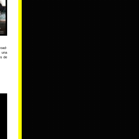
road-
: una
es de