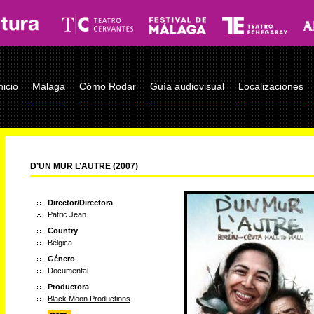
nicio
Málaga
Cómo Rodar
Guía audiovisual
Localizaciones
D’UN MUR L’AUTRE (2007)
Director/Directora
Patric Jean
Country
Bélgica
Género
Documental
Productora
Black Moon Productions