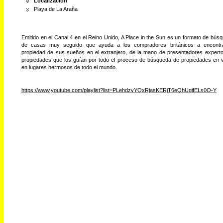
Localización
Playa de La Araña
Emitido en el Canal 4 en el Reino Unido, A Place in the Sun es un formato de bús
de casas muy seguido que ayuda a los compradores británicos a encontra
propiedad de sus sueños en el extranjero, de la mano de presentadores expert
propiedades que los guían por todo el proceso de búsqueda de propiedades en 
en lugares hermosos de todo el mundo.
https://www.youtube.com/playlist?list=PLehdzvYQxRjasKERjT6eQhUgjfELs0O-Y