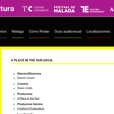
nicio
Málaga
Cómo Rodar
Guía audiovisual
Localizaciones
A PLACE IN THE SUN (2014)
Director/Directora
Darren Green
Country
Reino Unido
Productora
A Place in the Sun
Productora Service
Freeform Productions