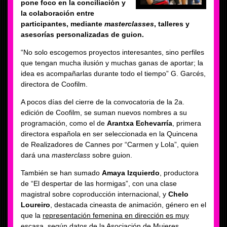
pone foco en la conciliación y
la colaboración entre
participantes, mediante
masterclasses
, talleres y
asesorías personalizadas de guion.
“No solo escogemos proyectos interesantes, sino perfiles
que tengan mucha ilusión y muchas ganas de aportar; la
idea es acompañarlas durante todo el tiempo” G. Garcés,
directora de Coofilm.
A pocos días del cierre de la convocatoria de la 2a.
edición de Coofilm, se suman nuevos nombres a su
programación, como el de
Arantxa Echevarría
, primera
directora española en ser seleccionada en la Quincena
de Realizadores de Cannes por “Carmen y Lola”, quien
dará una
masterclass
sobre guion.
También se han sumado
Amaya Izquierdo
, productora
de “El despertar de las hormigas”, con una clase
magistral sobre coproducción internacional, y
Chelo
Loureiro
, destacada cineasta de animación, género en el
que la
representación femenina en dirección es muy
escasa
, según datos de la Asociación de Mujeres