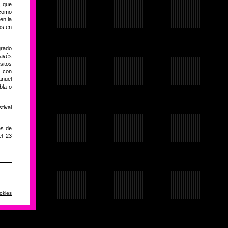
, que
 como
en la
os en
grado
ravés
sitos
o con
anuel
bla o
tival
es de
el 23
okies