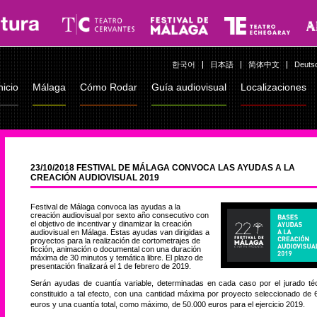
한국어
日本語
简体中文
Deuts
nicio
Málaga
Cómo Rodar
Guía audiovisual
Localizaciones
23/10/2018 FESTIVAL DE MÁLAGA CONVOCA LAS AYUDAS A LA
CREACIÓN AUDIOVISUAL 2019
Festival de Málaga convoca las ayudas a la
creación audiovisual por sexto año consecutivo con
el objetivo de incentivar y dinamizar la creación
audiovisual en Málaga. Estas ayudas van dirigidas a
proyectos para la realización de cortometrajes de
ficción, animación o documental con una duración
máxima de 30 minutos y temática libre. El plazo de
presentación finalizará el 1 de febrero de 2019.
Serán ayudas de cuantía variable, determinadas en cada caso por el jurado té
constituido a tal efecto, con una cantidad máxima por proyecto seleccionado de 
euros y una cuantía total, como máximo, de 50.000 euros para el ejercicio 2019.