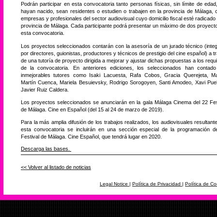
Podrán participar en esta convocatoria tanto personas físicas, sin límite de edad
hayan nacido, sean residentes o estudien o trabajen en la provincia de Málaga,
empresas y profesionales del sector audiovisual cuyo domicilio fiscal esté radicado 
provincia de Málaga. Cada participante podrá presentar un máximo de dos proyect
esta convocatoria.
Los proyectos seleccionados contarán con la asesoría de un jurado técnico (inte
por directores, guionistas, productores y técnicos de prestigio del cine español) a t
de una tutoría de proyecto dirigida a mejorar y ajustar dichas propuestas a los requi
de la convocatoria. En anteriores ediciones, los seleccionados han contad
inmejorables tutores como Isaki Lacuesta, Rafa Cobos, Gracia Querejeta, M
Martín Cuenca, Mariela Besuievsky, Rodrigo Sorogoyen, Santi Amodeo, Xavi Pue
Javier Ruiz Caldera.
Los proyectos seleccionados se anunciarán en la gala Málaga Cinema del 22 Fes
de Málaga. Cine en Español (del 15 al 24 de marzo de 2019).
Para la más amplia difusión de los trabajos realizados, los audiovisuales resultant
esta convocatoria se incluirán en una sección especial de la programación d
Festival de Málaga. Cine Español, que tendrá lugar en 2020.
Descarga las bases.
<< Volver al listado de noticias
Legal Notice
|
Política de Privacidad
|
Política de Co