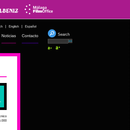
ch
English
Español
Search
Noticias
Contacto
cnico
6.000