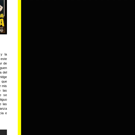
 y la
 este
ur de
iguen
a del
ridge
s que
r mis
e las
je se
tiguo
e las
danza
cia e