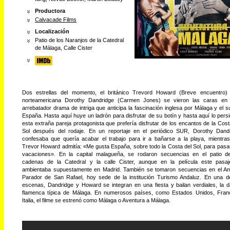
Productora
Calvacade Films
Localización
Patio de los Naranjos de la Catedral
de Málaga, Calle Cister
Dos estrellas del momento, el británico Trevord Howard (Breve encuentro)
norteamericana Dorothy Dandridge (Carmen Jones) se vieron las caras en
arrebatador drama de intriga que anticipa la fascinación inglesa por Málaga y el s
España. Hasta aquí huye un ladrón para disfrutar de su botín y hasta aquí lo pers
esta extraña pareja protagonista que prefería disfrutar de los encantos de la Cost
Sol después del rodaje. En un reportaje en el periódico SUR, Dorothy Dand
confesaba que quería acabar el trabajo para ir a bañarse a la playa, mientra
Trevor Howard admitía: «Me gusta España, sobre todo la Costa del Sol, para pasa
vacaciones». En la capital malagueña, se rodaron secuencias en el patio d
cadenas de la Catedral y la calle Cister, aunque en la película este pasa
ambientaba supuestamente en Madrid. También se tomaron secuencias en el An
Parador de San Rafael, hoy sede de la institución Turismo Andaluz. En una d
escenas, Dandridge y Howard se integran en una fiesta y bailan verdiales, la 
flamenca típica de Málaga. En numerosos países, como Estados Unidos, Fran
Italia, el filme se estrenó como Málaga o Aventura a Málaga.