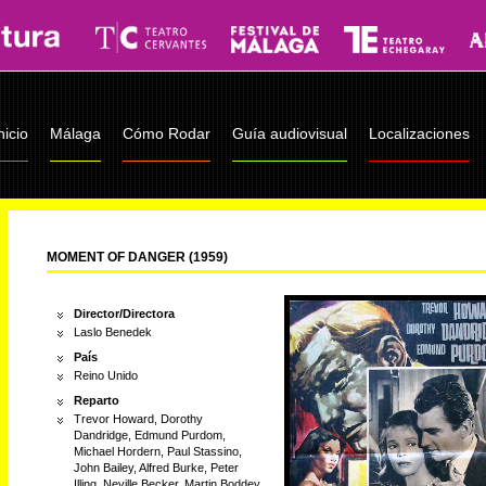
nicio
Málaga
Cómo Rodar
Guía audiovisual
Localizaciones
MOMENT OF DANGER (1959)
Director/Directora
Laslo Benedek
País
Reino Unido
Reparto
Trevor Howard, Dorothy
Dandridge, Edmund Purdom,
Michael Hordern, Paul Stassino,
John Bailey, Alfred Burke, Peter
Illing, Neville Becker, Martin Boddey