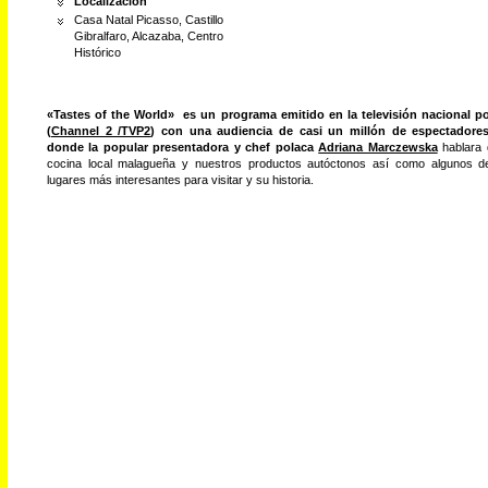
Localización
Casa Natal Picasso, Castillo
Gibralfaro, Alcazaba, Centro
Histórico
«Tastes of the World»
es un programa emitido en la televisión nacional p
(
Channel 2 /TVP2
) con una audiencia de casi un millón de espectadores
donde la
popular presentadora y chef polaca
Adriana Marczewska
hablara 
cocina local malagueña y nuestros productos autóctonos así como algunos d
lugares más interesantes para visitar y su historia.