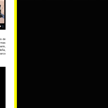
do de
armas
ario,
leña,
barco