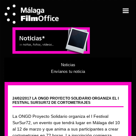
Noticias
Envíanos tu noticia
24/02/2017 LA ONGD PROYECTO SOLIDARIO ORGANIZA EL I
FESTIVAL SURSUR72 DE CORTOMETRAJES
La ONGD Proyecto Solidario organiza el I Festival
SurSur72, un evento que tendrá lugar en Málaga del 10
al 12 de marzo y que anima a sus participantes a crear
cortometrajes en 72 horas. La inscripción comienza