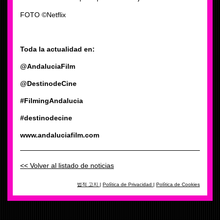
FOTO ©Netflix
Toda la actualidad en:
@AndaluciaFilm
@DestinodeCine
#FilmingAndalucia
#destinodecine
www.andaluciafilm.com
<< Volver al listado de noticias
법적 고지
|
Política de Privacidad
|
Política de Cookies