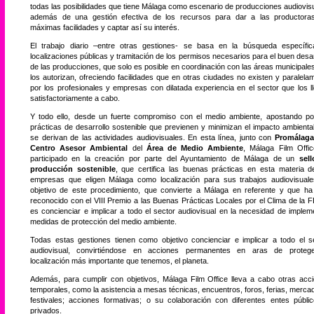
todas las posibilidades que tiene Málaga como escenario de producciones audiovis
además de una gestión efectiva de los recursos para dar a las productora
máximas facilidades y captar así su interés.
El trabajo diario –entre otras gestiones- se basa en la búsqueda específi
localizaciones públicas y tramitación de los permisos necesarios para el buen desar
de las producciones, que solo es posible en coordinación con las áreas municipale
los autorizan, ofreciendo facilidades que en otras ciudades no existen y paralela
por los profesionales y empresas con dilatada experiencia en el sector que los l
satisfactoriamente a cabo.
Y todo ello, desde un fuerte compromiso con el medio ambiente, apostando po
prácticas de desarrollo sostenible que previenen y minimizan el impacto ambienta
se derivan de las actividades audiovisuales. En esta línea, junto con
Promálaga
Centro Asesor Ambiental
del
Área de Medio Ambiente
, Málaga Film Offi
participado en la creación por parte del Ayuntamiento de Málaga de un
sel
producción sostenible
, que certifica las buenas prácticas en esta materia d
empresas que eligen Málaga como localización para sus trabajos audiovisuale
objetivo de este procedimiento, que convierte a Málaga en referente y que ha
reconocido con el VIII Premio a las Buenas Prácticas Locales por el Clima de la 
es concienciar e implicar a todo el sector audiovisual en la necesidad de implem
medidas de protección del medio ambiente.
Todas estas gestiones tienen como objetivo concienciar e implicar a todo el s
audiovisual, convirtiéndose en acciones permanentes en aras de protege
localización más importante que tenemos, el planeta.
Además, para cumplir con objetivos, Málaga Film Office lleva a cabo otras acc
temporales, como la asistencia a mesas técnicas, encuentros, foros, ferias, merca
festivales; acciones formativas; o su colaboración con diferentes entes públi
privados.