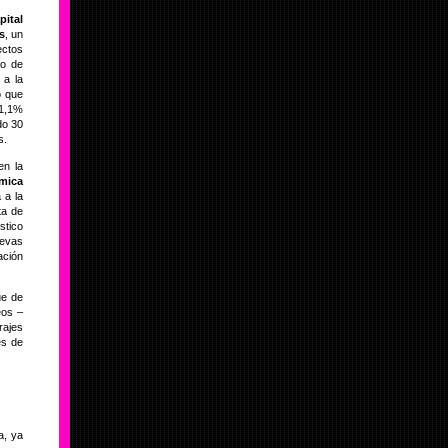
pital
s
, un
ctos
do de
 a la
o que
31,1%
do 30
s.
en la
mica
 a la
ta de
stico
uevas
ción
ue de
eos –
rajes
es de
a, ya