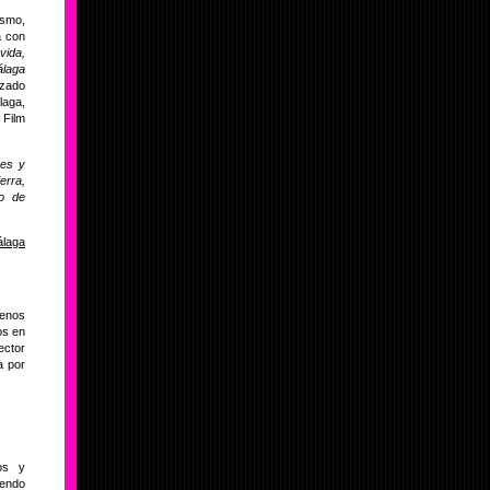
ismo,
a con
vida,
laga
izado
laga,
 Film
nes y
erra,
po de
álaga
renos
os en
ector
a por
os y
iendo