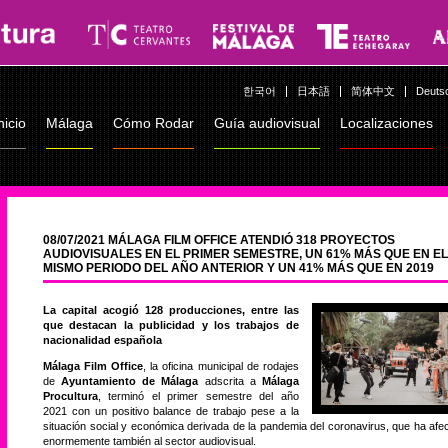
한국어
日本語
简体中文
Deuts
nicio
Málaga
Cómo Rodar
Guía audiovisual
Localizaciones
08/07/2021 MÁLAGA FILM OFFICE ATENDIÓ 318 PROYECTOS
AUDIOVISUALES EN EL PRIMER SEMESTRE, UN 61% MÁS QUE EN EL
MISMO PERIODO DEL AÑO ANTERIOR Y UN 41% MÁS QUE EN 2019
La capital acogió 128 producciones, entre las
que destacan la publicidad y los trabajos de
nacionalidad española
Málaga Film Office
, la oficina municipal de rodajes
de
Ayuntamiento de Málaga
adscrita a
Málaga
Procultura
, terminó el primer semestre del año
2021 con un positivo balance de trabajo pese a la
situación social y económica derivada de la pandemia del coronavirus, que ha afe
enormemente también al sector audiovisual.