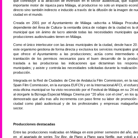
que contribuye a la atracción de inversión en el sector audiovisual, que supo
importante motor de riqueza para Málaga, al producirse no solo un impacto econ
directo sino también indirecto e inducido a través de la difusión de la imagen de nu
ciudad en el mundo.
Creada en 2001 por el Ayuntamiento de Málaga -adscrita a Málaga Procult
dependiente del Área de Cultura- la ventanilla única de rodajes de la ciudad es la of
municipal que sin ánimo de lucro atiende todas las necesidades municipales qu
producciones audiovisuales tienen en Málaga.
Como el único interlocutor con las áreas municipales de la ciudad, desde hace 20
este organismo gestiona de forma directa y exclusiva los servicios municipales grat
que ofrece el Ayuntamiento a las producciones; actúa como intermediario 
tramitación de los permisos necesarios para el buen desarrollo de la produc
traslada a las productoras las indicaciones que dictaminan los respons
municipales; y asiste y controla las necesidades solicitadas durante la realización 
producción.
Integrada en la Red de Ciudades de Cine de Andalucía Film Commission, en la nac
Spain Film Commission, en la europea EUFCN y en la Internacional AFCI, el esfuer
esta oficina municipal se ha visto reconocido por el Festival de Málaga en su 24 ed
al otorgarle la Biznaga Especial Málaga Cinema por “20 años con el cine”, en los q
demostrado que año tras año incrementa con paso firme su labor de promoción 
ciudad como plató audiovisual y de los profesionales y empresas malagueña
sector.
Producciones destacadas
Entre las producciones realizadas en Málaga en este primer semestre del año, de
en el apartado de series
Toy Boy
, de Plano a Plano para Netflix, que volvió a e