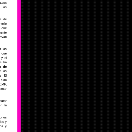
uales
s las
ca de
rollo
s que
mente
levan
r las
l que
y el
ce ha
lo de
e las
s. El
 sido
FEMP,
entar
ector
r la
iones
dos y
cos y