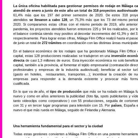
La única oficina habilitada para gestionar permisos de rodaje en Málaga ca
atendió de enero a junio de este año un total de 318 proyectos audiovisuale
61,4% más que los 197 del primer semestre de 2020. De estos 318 proye
atendidos
se llevaron a cabo 128
, un 75,3% más que los 73 del mismo perio
2020. Si comparamos estas cifras con el mismo periodo de 2019, año anterior
pandemia, los proyectos atendidos fueron entonces 225 y 94 los realizados, por l
el balance continúa siendo muy positivo al desvelar incrementos del 41,3% y del 
respectivamente. Para lograr estas cifras, Málaga Film Office realizó hasta el pasa
de junio un total de
272 trámites
en coordinación con las distintas áreas municipale
En el balance económico de los rodajes que ha gestionado Málaga Film Office 
capital, estas 128 producciones realizadas se tradujeron en una
inversión econó
directa
de casi 1,3 millones de euros. Esta inyección económica no solo beneficia
capital, también a la provincia, al fomentar el tejido empresarial (contratación direc
profesionales y empresas de la industria audiovisual); beneficiar al sector turí
(gasto en hoteles, restaurantes, transportes…); incentivar la creación de n
empresas para responder a la demanda existente y provocar más forma
cualificada.
En lo que va de año, el
tipo de producción
que más se ha rodado en Málaga f
nuevo y como en años anteriores la publicidad (foto fija, spots publicitarios y víd
tanto videoclips como corporativos-) con 55 producciones, seguida de cortomet
con 31 y en tercer lugar programas para televisión con 15. Por
países
, España 
nuevo el que más rueda en Málaga, seguido de Finlandia y Alemania.
Una herramienta fundamental para el sector y la ciudad
Todas estas gestiones convierten a Málaga Film Office en una potente herramient