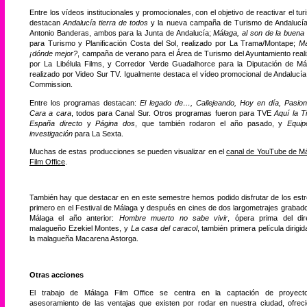
Entre los vídeos institucionales y promocionales, con el objetivo de reactivar el tur
destacan
Andalucía tierra de todos
y la nueva campaña de Turismo de Andalucí
Antonio Banderas, ambos para la Junta de Andalucía;
Málaga, al son de la buena 
para Turismo y Planificación Costa del Sol, realizado por La Trama/Montape;
Má
¡dónde mejor?
, campaña de verano para el Área de Turismo del Ayuntamiento real
por La Libélula Films, y Corredor Verde Guadalhorce para la Diputación de Má
realizado por Video Sur TV. Igualmente destaca el vídeo promocional de Andalucía
Commission.
Entre los programas destacan:
El legado de…, Callejeando, Hoy en día, Pasio
Cara a cara
, todos para Canal Sur. Otros programas fueron para TVE
Aquí la Ti
España directo
y
Página dos
, que también rodaron el año pasado, y
Equi
investigación
para La Sexta.
Muchas de estas producciones se pueden visualizar en el
canal de YouTube de M
Film Office
.
También hay que destacar en en este semestre hemos podido disfrutar de los est
primero en el Festival de Málaga y después en cines de dos largometrajes grabad
Málaga el año anterior:
Hombre muerto no sabe vivir
, ópera prima del dir
malagueño Ezekiel Montes, y
La casa del caracol
, también primera película dirigid
la malagueña Macarena Astorga.
Otras acciones
El trabajo de Málaga Film Office se centra en la captación de proyect
asesoramiento de las ventajas que existen por rodar en nuestra ciudad, ofrec