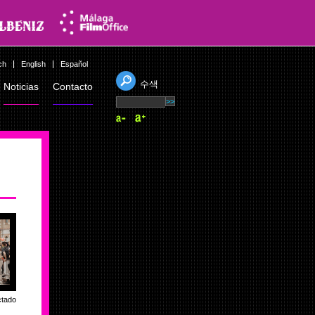
ch
English
Español
수색
Noticias
Contacto
ctado