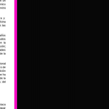
ne un
ómico
estra
ura y
icina
e las
 años
uitos
en la
ción;
ables
de la
ional
zo de
ición
ue ha
de la
s del
staca
legir