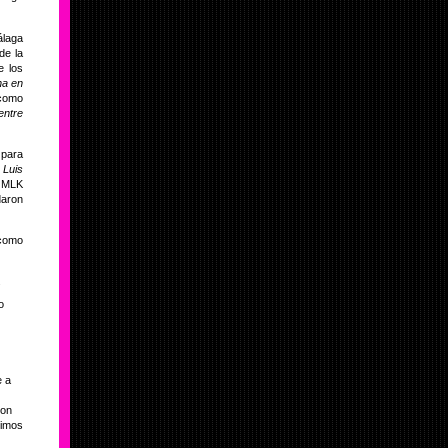
álaga
de la
e los
na en
 como
 entre
 para
,
Luis
 MLK
daron
 como
.
o
e a
con
dimos