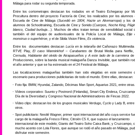
Málaga para rodar su segunda temporada.
Entre los cortometrajes destacan los rodados en el Teatro Echegaray por M
Procultura dentro del proyecto Factoría de Cine; los realizados por los alumnos 
Escuela de Cine de Málaga (
Sucedió en 1804, Hazte un Akemarropa
) y los d
alumnos de Schooltraining, Escuela de Cine y Sonido (
Cuerpos, Noche King, Pági
blanco, Ciudad burbuja
…). Muchos de ellos tratan temas de sensibilidad social
también el del equipo de audiovisuales de la Policía Local de Málaga,
Elije
monstruo o superhéroe
, y el de Sibila Vision Films,
Es violencia
.
Entre los documentales destacan
Lucía en la telaraña
del Cañonazo Multimedia
RTVE Play,
El caso Wanninkhof – Carabantes
de Brutal Media para Netflix
Cernuda, Habitante del olvido
de Atrapasueños y
A este lado de la carretera
de
Producciones, sobre la banda musical malagueña Danza Invisible, que también ro
el año anterior y que se ha estrenado en el 24 Festival de Málaga.
Las localizaciones malagueñas también han sido elegidas en este semestre
escenario para producciones publicitarias de todo el mundo. Entre ellas, destacan:
Foto fija: BMW, Hyundai, Zalando, Décimas Man Sport, Aquarius 2021, entre otras
Vídeos corporativo: Suunto y Postnord (Finlandia), Smart City Endesa, Cruzcamp
Día de la Diversidad y Congreso Nacional de Administradores de Fincas 2022.
Vídeo clips: destacan los de los grupos musicales Verdugo, Cyclo y Lady B, entre
otros.
Spot publicitario: Nestlé Wagner, primer spot internacional del año cuya service fu
cargo de la malagueña Fresco Films; Citroën C5 X, que supuso el lanzamiento
internacional de este modelo; Giants del Teatro Soho Caixa Bank; y Cruzcampo, 
mucho acento con Lola Flores, que aunque se rodó el año pasado en Málaga, pu
disfrutar este semestre.