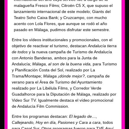
malagueña Fresco Films; Citroën C5 X, que supuso el
lanzamiento internacional de este modelo; Giants del
Teatro Soho Caixa Bank; y Cruzcampo, con mucho
acento con Lola Flores, que aunque se rodó el año
pasado en Málaga, pudimos disfrutar este semestre.
Entre los vídeos institucionales y promocionales, con el
objetivo de reactivar el turismo, destacan
Andalucía tierra
de todos
y la nueva campaña de Turismo de Andalucía
con Antonio Banderas, ambos para la Junta de
Andalucía;
Málaga, al son de la buena vida,
para Turismo
y Planificación Costa del Sol, realizado por La
Trama/Montape;
Málaga ¡dónde mejor?
, campaña de
verano para el Área de Turismo del Ayuntamiento
realizado por La Libélula Films, y Corredor Verde
Guadalhorce para la Diputación de Málaga, realizado por
Video Sur TV. Igualmente destaca el vídeo promocional
de Andalucía Film Commission.
Entre los programas destacan:
El legado de…,
Callejeando, Hoy en día, Pasiones y Cara a cara
, todos
para Canal Sur. Otros programas fueron para TVE
Aquí