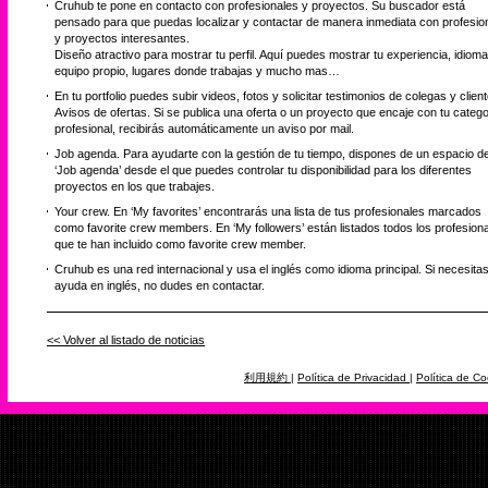
Cruhub te pone en contacto con profesionales y proyectos. Su buscador está
pensado para que puedas localizar y contactar de manera inmediata con profesio
y proyectos interesantes.
Diseño atractivo para mostrar tu perfil. Aquí puedes mostrar tu experiencia, idioma
equipo propio, lugares donde trabajas y mucho mas…
En tu portfolio puedes subir videos, fotos y solicitar testimonios de colegas y clien
Avisos de ofertas. Si se publica una oferta o un proyecto que encaje con tu catego
profesional, recibirás automáticamente un aviso por mail.
Job agenda. Para ayudarte con la gestión de tu tiempo, dispones de un espacio d
‘Job agenda’ desde el que puedes controlar tu disponibilidad para los diferentes
proyectos en los que trabajes.
Your crew. En ‘My favorites’ encontrarás una lista de tus profesionales marcados
como favorite crew members. En ‘My followers’ están listados todos los profesion
que te han incluido como favorite crew member.
Cruhub es una red internacional y usa el inglés como idioma principal. Si necesita
ayuda en inglés, no dudes en contactar.
<< Volver al listado de noticias
利用規約
|
Política de Privacidad
|
Política de Co