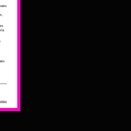
nales
s,
tes.
ría
e
ales
s
okies