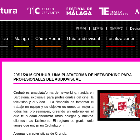
한국어
日本語
简体中文
Deuts
nicio
Málaga
Cómo Rodar
Guía audiovisual
Localizaciones
29/11/2016 CRUHUB, UNA PLATAFORMA DE NETWORKING PARA
PROFESIONALES DEL AUDIOVISUAL
Cruhub es una plataforma de networking, nacida en
Barcelona, exclusiva para profesionales del cine, la
televisión y el vídeo. La filmación es fomentar el
trabajo en equipo y su objetivo es conectar mejor a
todos los profesionales, creando un entorno en el
que te puedan encontrar otros colegas y nuevos
clientes mas fácilmente. El registro es gratis, sólo
tienes que entrar en
Cruhub.com
Algunas características de Cruhub: