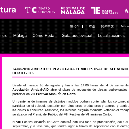
한국어
日本語
简体中文
Deuts
nicio
Málaga
Cómo Rodar
Guía audiovisual
Localizaciones
24/08/2016 ABIERTO EL PLAZO PARA EL VIII FESTIVAL DE ALHAURÍN
CORTO 2016
Desde el pasado 16 de agosto y hasta las 14.00 horas del 4 de septiembr
Asociación Arrabal-AID
abre el plazo de recepción de piezas audiovisuales
participar en
VIII Festival Alhaurín en Corto
.
Un centenar de internos de distintos módulos podrán contemplar los cortometra
participar en el coloquio posterior con directores, productores y actores y actric
las cintas a concurso. Asimismo, los internos elegirán mediante votación el trabaj
se alza con el Premio del Público del VIII Festival de ‘Alhaurín en Corto’.
El VIII Festival Alhaurín en Corto contará con una fase de preselección, del 4 al
septiembre, y la fase final, que tendrá lugar a finales de septiembre con la entre