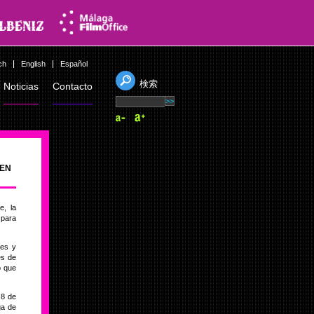
ch
English
Español
検索
Noticias
Contacto
 EN
e, la
 para
jes y
es de
o que
 8 de
ga de