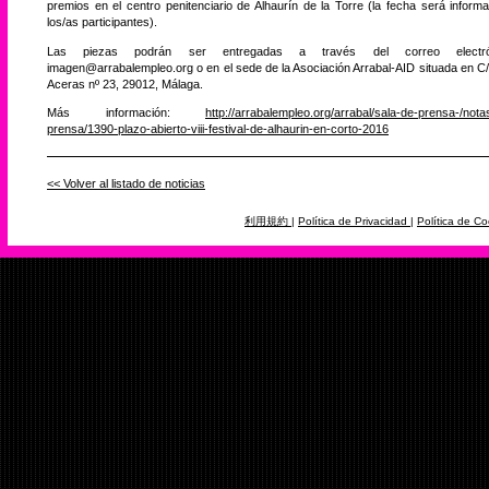
premios en el centro penitenciario de Alhaurín de la Torre (la fecha será inform
los/as participantes).
Las piezas podrán ser entregadas a través del correo electró
imagen@arrabalempleo.org o en el sede de la Asociación Arrabal-AID situada en C
Aceras nº 23, 29012, Málaga.
Más información:
http://arrabalempleo.org/arrabal/sala-de-prensa-/nota
prensa/1390-plazo-abierto-viii-festival-de-alhaurin-en-corto-2016
<< Volver al listado de noticias
利用規約
|
Política de Privacidad
|
Política de Co