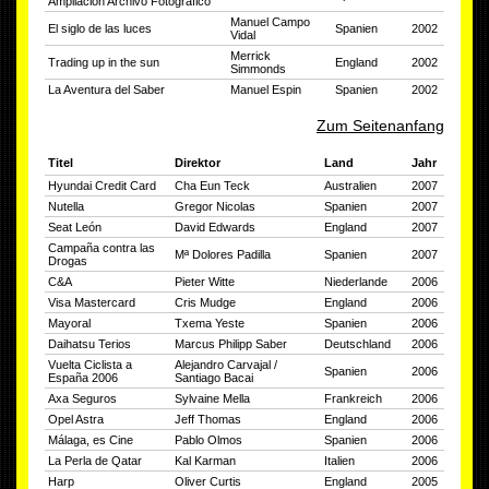
Ampliación Archivo Fotográfico
Manuel Campo
El siglo de las luces
Spanien
2002
Vidal
Merrick
Trading up in the sun
England
2002
Simmonds
La Aventura del Saber
Manuel Espin
Spanien
2002
Zum Seitenanfang
Titel
Direktor
Land
Jahr
Hyundai Credit Card
Cha Eun Teck
Australien
2007
Nutella
Gregor Nicolas
Spanien
2007
Seat León
David Edwards
England
2007
Campaña contra las
Mª Dolores Padilla
Spanien
2007
Drogas
C&A
Pieter Witte
Niederlande
2006
Visa Mastercard
Cris Mudge
England
2006
Mayoral
Txema Yeste
Spanien
2006
Daihatsu Terios
Marcus Philipp Saber
Deutschland
2006
Vuelta Ciclista a
Alejandro Carvajal /
Spanien
2006
España 2006
Santiago Bacai
Axa Seguros
Sylvaine Mella
Frankreich
2006
Opel Astra
Jeff Thomas
England
2006
Málaga, es Cine
Pablo Olmos
Spanien
2006
La Perla de Qatar
Kal Karman
Italien
2006
Harp
Oliver Curtis
England
2005