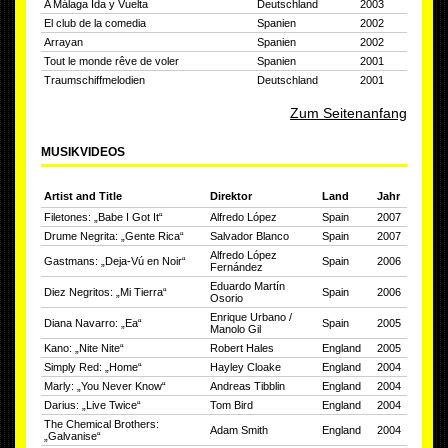
A Málaga Ida y Vuelta
Deutschland
2003
El club de la comedia
Spanien
2002
Arrayan
Spanien
2002
Tout le monde rêve de voler
Spanien
2001
Traumschiffmelodien
Deutschland
2001
Zum Seitenanfang
MUSIKVIDEOS
Artist and Title
Direktor
Land
Jahr
Filetones: „Babe I Got It“
Alfredo López
Spain
2007
Drume Negrita: „Gente Rica“
Salvador Blanco
Spain
2007
Alfredo López
Gastmans: „Deja-Vú en Noir“
Spain
2006
Fernández
Eduardo Martín
Diez Negritos: „Mi Tierra“
Spain
2006
Osorio
Enrique Urbano /
Diana Navarro: „Ea“
Spain
2005
Manolo Gil
Kano: „Nite Nite“
Robert Hales
England
2005
Simply Red: „Home“
Hayley Cloake
England
2004
Marly: „You Never Know“
Andreas Tibblin
England
2004
Darius: „Live Twice“
Tom Bird
England
2004
The Chemical Brothers:
Adam Smith
England
2004
„Galvanise“