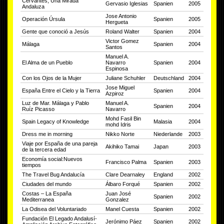
Cervantes, Una Mirada
Gervasio Iglesias
Spanien
2005
Andaluza
Jose Antonio
Operación Úrsula
Spanien
2005
Hergueta
Gente que conoció a Jesús
Roland Walter
Spanien
2004
Victor Gomez
Málaga
Spanien
2004
Santos
Manuel A.
El Alma de un Pueblo
Navarro
Spanien
2004
Espinosa
Con los Ojos de la Mujer
Juliane Schuhler
Deutschland
2004
Jose Miguel
España Entre el Cielo y la Tierra
Spanien
2004
Azpiroz
Luz de Mar. Málaga y Pablo
Manuel A.
Spanien
2004
Ruíz Picasso
Navarro
Mohd Fasil Bin
Spain Legacy of Knowledge
Malasia
2004
mohd Idris
Dress me in morning
Nikko Norte
Niederlande
2003
Viaje por España de una pareja
Akihiko Tamai
Japan
2003
de la tercera edad
Economía social:Nuevos
Francisco Palma
Spanien
2003
tiempos
The Travel Bug Andalucía
Clare Dearnaley
England
2002
Ciudades del mundo
Álbaro Forqué
Spanien
2002
Costas – La España
Juan José
Spanien
2002
Mediterranea
Gonzalez
La Odisea del Voluntariado
Manel Cuesta
Spanien
2002
Fundación El Legado Andalusí-
Jerónimo Páez
Spanien
2002