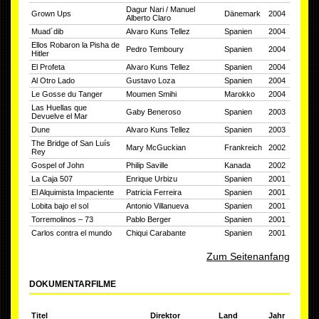
Dagur Nari / Manuel
Grown Ups
Dänemark
2004
Alberto Claro
Muad´dib
Alvaro Kuns Tellez
Spanien
2004
Ellos Robaron la Pisha de
Pedro Temboury
Spanien
2004
Hitler
El Profeta
Alvaro Kuns Tellez
Spanien
2004
Al Otro Lado
Gustavo Loza
Spanien
2004
Le Gosse du Tanger
Moumen Smihi
Marokko
2004
Las Huellas que
Gaby Beneroso
Spanien
2003
Devuelve el Mar
Dune
Alvaro Kuns Tellez
Spanien
2003
The Bridge of San Luís
Mary McGuckian
Frankreich
2002
Rey
Gospel of John
Philip Saville
Kanada
2002
La Caja 507
Enrique Urbizu
Spanien
2001
El Alquimista Impaciente
Patricia Ferreira
Spanien
2001
Lobita bajo el sol
Antonio Villanueva
Spanien
2001
Torremolinos – 73
Pablo Berger
Spanien
2001
Carlos contra el mundo
Chiqui Carabante
Spanien
2001
Zum Seitenanfang
DOKUMENTARFILME
Titel
Direktor
Land
Jahr