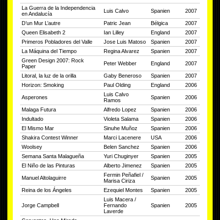
La Guerra de la Independencia
Luis Calvo
Spanien
2007
en Andalucía
D’un Mur L’autre
Patric Jean
Bélgica
2007
Queen Elisabeth 2
Ian Lilley
England
2007
Primeros Pobladores del Valle
Jose Luis Matoso
Spanien
2007
La Máquina del Tiempo
Regina Alvarez
Spanien
2007
Green Design 2007: Rock
Peter Webber
England
2007
Paper
Litoral, la luz de la orilla
Gaby Beneroso
Spanien
2007
Horizon: Smoking
Paul Olding
England
2006
Luis Calvo
Asperones
Spanien
2006
Ramos
Malaga Futura
Alfredo Lopez
Spanien
2006
Indultado
Violeta Salama
Spanien
2006
El Mismo Mar
Sinuhe Muñoz
Spanien
2006
Shakira Contest Winner
Marci Lacenere
USA
2006
Woolsey
Belen Sanchez
Spanien
2006
Semana Santa Malagueña
Yuri Chuginyer
Spanien
2005
El Niño de las Pinturas
Alberto Jimenez
Spanien
2005
Fermin Peñafiel /
Manuel Altolaguirre
Spanien
2005
Marisa Ciriza
Reina de los Ángeles
Ezequiel Montes
Spanien
2005
Luis Macera /
Jorge Campbell
Fernando
Spanien
2005
Laverde