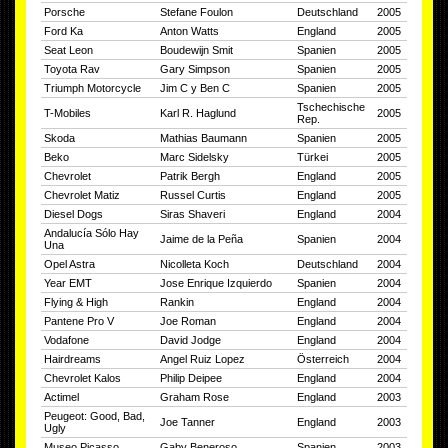
Porsche
Stefane Foulon
Deutschland
2005
Ford Ka
Anton Watts
England
2005
Seat Leon
Boudewijn Smit
Spanien
2005
Toyota Rav
Gary Simpson
Spanien
2005
Triumph Motorcycle
Jim C y Ben C
Spanien
2005
Tschechische
T-Mobiles
Karl R. Haglund
2005
Rep.
Skoda
Mathias Baumann
Spanien
2005
Beko
Marc Sidelsky
Türkei
2005
Chevrolet
Patrik Bergh
England
2005
Chevrolet Matiz
Russel Curtis
England
2005
Diesel Dogs
Siras Shaveri
England
2004
Andalucía Sólo Hay
Jaime de la Peña
Spanien
2004
Una
Opel Astra
Nicolleta Koch
Deutschland
2004
Year EMT
Jose Enrique Izquierdo
Spanien
2004
Flying & High
Rankin
England
2004
Pantene Pro V
Joe Roman
England
2004
Vodafone
David Jodge
England
2004
Hairdreams
Angel Ruiz Lopez
Österreich
2004
Chevrolet Kalos
Philip Deipee
England
2004
Actimel
Graham Rose
England
2003
Peugeot: Good, Bad,
Joe Tanner
England
2003
Ugly
Museo Picasso
Gaby Beneroso
Spanien
2003