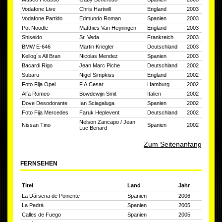
Vodafone Live
Chris Hartwill
England
2003
Vodafone Partido
Edmundo Roman
Spanien
2003
Pot Noodle
Matthies Van Heijningen
England
2003
Shiseido
Sr. Veda
Frankreich
2003
BMW E-646
Martin Kriegler
Deutschland
2003
Kellog´s All Bran
Nicolas Mendez
Spanien
2003
Bacardi Rigo
Jean Marc Piche
Deutschland
2002
Subaru
Nigel Simpkiss
England
2002
Foto Fija Opel
F.A.Cesar
Hamburg
2002
Alfa Romeo
Bowdewijn Smit
Italien
2002
Dove Desodorante
Ian Sciagaluga
Spanien
2002
Foto Fija Mercedes
Faruk Heplevent
Deutschland
2002
Nelson Zancapo / Jean
Nissan Tino
Spanien
2002
Luc Benard
Zum Seitenanfang
FERNSEHEN
Titel
Land
Jahr
La Dársena de Poniente
Spanien
2006
La Pedrá
Spanien
2005
Calles de Fuego
Spanien
2005