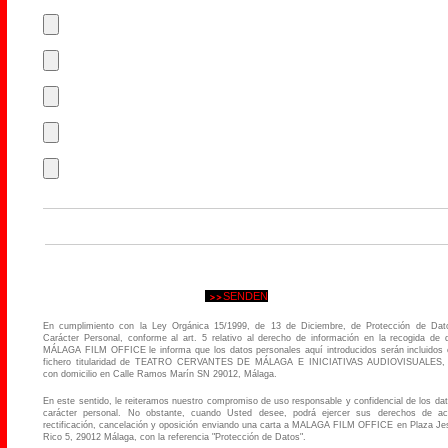
En cumplimiento con la Ley Orgánica 15/1999, de 13 de Diciembre, de Protección de Dat
Carácter Personal, conforme al art. 5 relativo al derecho de información en la recogida de 
MÁLAGA FILM OFFICE le informa que los datos personales aquí introducidos serán incluidos
fichero titularidad de TEATRO CERVANTES DE MÁLAGA E INICIATIVAS AUDIOVISUALES, 
con domicilio en Calle Ramos Marín SN 29012, Málaga.
En este sentido, le reiteramos nuestro compromiso de uso responsable y confidencial de los da
carácter personal. No obstante, cuando Usted desee, podrá ejercer sus derechos de ac
rectificación, cancelación y oposición enviando una carta a MALAGA FILM OFFICE en Plaza Je
Rico 5, 29012 Málaga, con la referencia "Protección de Datos".