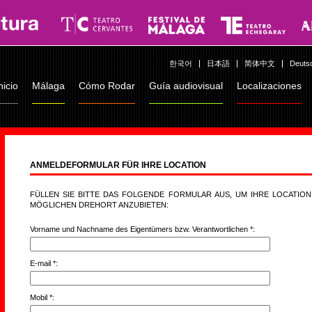
한국어
日本語
简体中文
Deuts
nicio
Málaga
Cómo Rodar
Guía audiovisual
Localizaciones
ANMELDEFORMULAR FÜR IHRE LOCATION
FÜLLEN SIE BITTE DAS FOLGENDE FORMULAR AUS, UM IHRE LOCATION
MÖGLICHEN DREHORT ANZUBIETEN:
Vorname und Nachname des Eigentümers bzw. Verantwortlichen *:
E-mail *:
Mobil *: