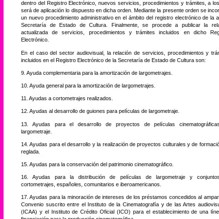
dentro del Registro Electrónico, nuevos servicios, procedimientos y trámites, a lo
será de aplicación lo dispuesto en dicha orden. Mediante la presente orden se inco
un nuevo procedimiento administrativo en el ámbito del registro electrónico de la a
Secretaría de Estado de Cultura. Finalmente, se procede a publicar la rel
actualizada de servicios, procedimientos y trámites incluidos en dicho Reg
Electrónico.
En el caso del sector audiovisual, la relación de servicios, procedimientos y trá
incluidos en el Registro Electrónico de la Secretaría de Estado de Cultura son:
9. Ayuda complementaria para la amortización de largometrajes.
10. Ayuda general para la amortización de largometrajes.
11. Ayudas a cortometrajes realizados.
12. Ayudas al desarrollo de guiones para películas de largometraje.
13. Ayudas para el desarrollo de proyectos de películas cinematográfic
largometraje.
14. Ayudas para el desarrollo y la realización de proyectos culturales y de formaci
reglada.
15. Ayudas para la conservación del patrimonio cinematográfico.
16. Ayudas para la distribución de películas de largometraje y conjunt
cortometrajes, españoles, comunitarios e iberoamericanos.
17. Ayudas para la minoración de intereses de los préstamos concedidos al ampar
Convenio suscrito entre el Instituto de la Cinematografía y de las Artes audiovis
(ICAA) y el Instituto de Crédito Oficial (ICO) para el establecimiento de una lín