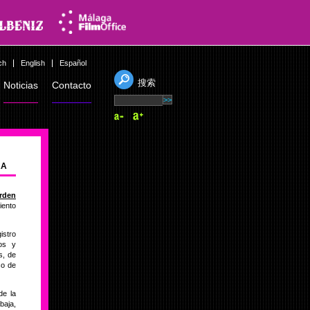
ch
English
Español
搜索
Noticias
Contacto
RA
rden
ento
istro
tos y
s, de
co de
de la
baja,