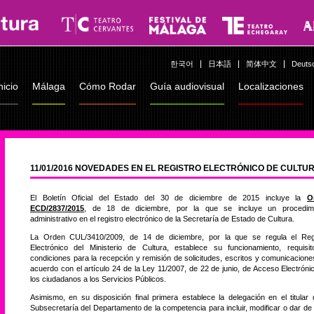
한국어
日本語
简体中文
Deuts
nicio
Málaga
Cómo Rodar
Guía audiovisual
Localizaciones
11/01/2016 NOVEDADES EN EL REGISTRO ELECTRÓNICO DE CULTU
El Boletín Oficial del Estado del 30 de diciembre de 2015 incluye la
O
ECD/2837/2015
, de 18 de diciembre, por la que se incluye un procedimi
administrativo en el registro electrónico de la Secretaría de Estado de Cultura.
La Orden CUL/3410/2009, de 14 de diciembre, por la que se regula el Reg
Electrónico del Ministerio de Cultura, establece su funcionamiento, requisi
condiciones para la recepción y remisión de solicitudes, escritos y comunicacione
acuerdo con el artículo 24 de la Ley 11/2007, de 22 de junio, de Acceso Electróni
los ciudadanos a los Servicios Públicos.
Asimismo, en su disposición final primera establece la delegación en el titular 
Subsecretaría del Departamento de la competencia para incluir, modificar o dar de 