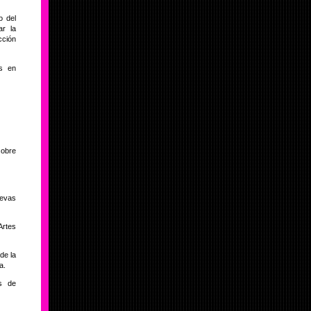
o del
ar la
ción
os en
sobre
evas
Artes
de la
a.
as de