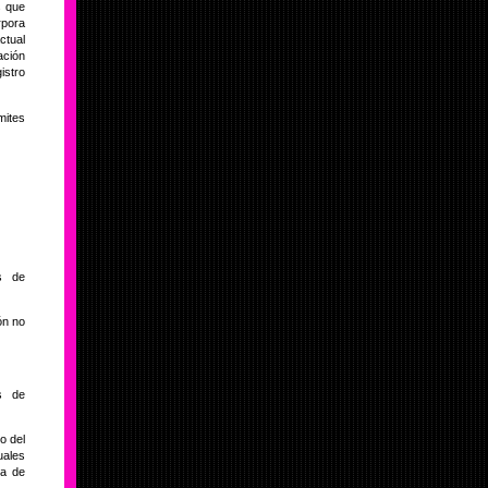
s que
rpora
ctual
ación
istro
mites
as de
ón no
os de
o del
uales
ea de