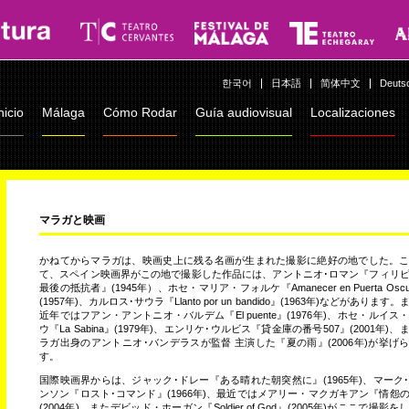
한국어
日本語
简体中文
Deuts
nicio
Málaga
Cómo Rodar
Guía audiovisual
Localizaciones
マラガと映画
かねてからマラガは、映画史上に残る名画が生まれた撮影に絶好の地でした。
て、スペイン映画界がこの地で撮影した作品には、アントニオ･ロマン『フィリ
最後の抵抗者』(1945年）、ホセ・マリア・フォルケ『Amanecer en Puerta Oscu
(1957年)、カルロス･サウラ『Llanto por un bandido』(1963年)などがあります
近年ではフアン・アントニオ・バルデム『El puente』(1976年)、ホセ・ルイス
ウ『La Sabina』(1979年)、エンリケ･ウルビス『貸金庫の番号507』(2001年)、
ラガ出身のアントニオ･バンデラスが監督 主演した『夏の雨』(2006年)が挙げ
す。
国際映画界からは、ジャック･ドレー『ある晴れた朝突然に』(1965年)、マーク
ンソン『ロスト･コマンド』(1966年)、最近ではメアリー・マクガキアン『情怨
(2004年)、またデビッド・ホーガン『Soldier of God』(2005年)がここで撮影を