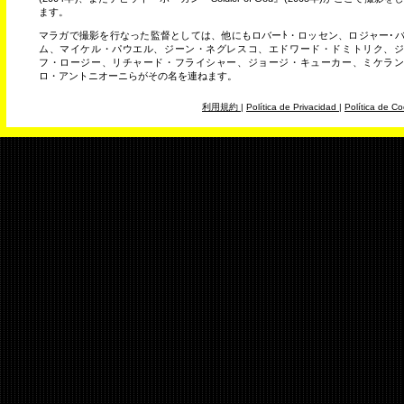
ます。
マラガで撮影を行なった監督としては、他にもロバーﾄ・ロッセン、ロジャー･
ム、マイケル・パウエル、ジーン・ネグレスコ、エドワード・ドミトリク、ジ
フ・ロージー、リチャード・フライシャー、ジョージ・キューカー、ミケラン
ロ・アントニオーニらがその名を連ねます。
利用規約
|
Política de Privacidad
|
Política de Co