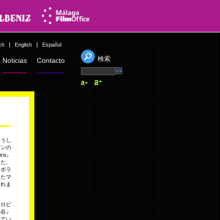
ch
English
Español
検索
Noticias
Contacto
こうし
ピンの
ra』
。また、
・ボラ
またマ
られま
･ロビ
の谷』
してい